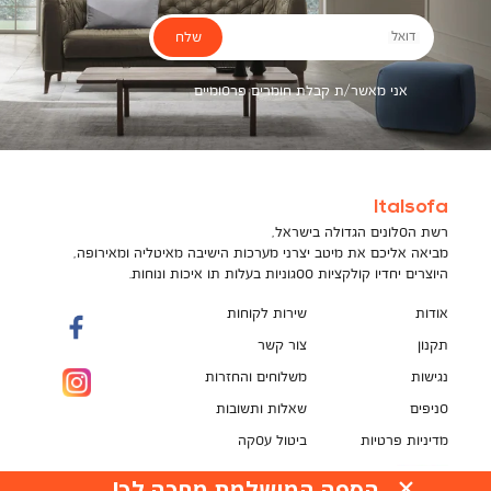
שלח
דואל
אני מאשר/ת קבלת חומרים פרסומיים
Italsofa
רשת הסלונים הגדולה בישראל,
מביאה אליכם את מיטב יצרני מערכות הישיבה מאיטליה ומאירופה,
היוצרים יחדיו קולקציות ססגוניות בעלות תו איכות ונוחות.
אודות
שירות לקוחות
תקנון
צור קשר
נגישות
משלוחים והחזרות
סניפים
שאלות ותשובות
מדיניות פרטיות
ביטול עסקה
תקנון מועדון לקוחות
הספה המושלמת מחכה לך!