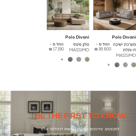
Polo Divani
Polo Divani
To
To
26,000 ₪
24,000 ₪
מערכת ישיבה
החל מ -
סלון פינתי
החל מ -
17,190 ₪
18,600 ₪
דו ותלת
MASSIMO
MASSIMO
עוד
צבעים
עוד
צבעים
BE THE FIRST TO KNOW
למבצעים, עידכונים והטבות הירשמו לניוזלטר שלנו