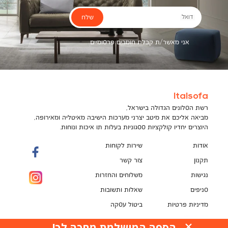
שלח
דואל
אני מאשר/ת קבלת חומרים פרסומיים
Italsofa
רשת הסלונים הגדולה בישראל,
מביאה אליכם את מיטב יצרני מערכות הישיבה מאיטליה ומאירופה,
היוצרים יחדיו קולקציות ססגוניות בעלות תו איכות ונוחות.
אודות
שירות לקוחות
תקנון
צור קשר
נגישות
משלוחים והחזרות
סניפים
שאלות ותשובות
מדיניות פרטיות
ביטול עסקה
תקנון מועדון לקוחות
הספה המושלמת מחכה לך!