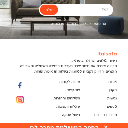
שלח
דואל
אני מאשר/ת קבלת חומרים פרסומיים
Italsofa
רשת הסלונים הגדולה בישראל,
מביאה אליכם את מיטב יצרני מערכות הישיבה מאיטליה ומאירופה,
היוצרים יחדיו קולקציות ססגוניות בעלות תו איכות ונוחות.
אודות
שירות לקוחות
תקנון
צור קשר
נגישות
משלוחים והחזרות
סניפים
שאלות ותשובות
מדיניות פרטיות
ביטול עסקה
תקנון מועדון לקוחות
הספה המושלמת מחכה לך!