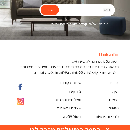
שלח
דואל
אני מאשר/ת קבלת חומרים פרסומיים
Italsofa
רשת הסלונים הגדולה בישראל,
מביאה אליכם את מיטב יצרני מערכות הישיבה מאיטליה ומאירופה,
היוצרים יחדיו קולקציות ססגוניות בעלות תו איכות ונוחות.
אודות
שירות לקוחות
תקנון
צור קשר
נגישות
משלוחים והחזרות
סניפים
שאלות ותשובות
מדיניות פרטיות
ביטול עסקה
תקנון מועדון לקוחות
הספה המושלמת מחכה לך!