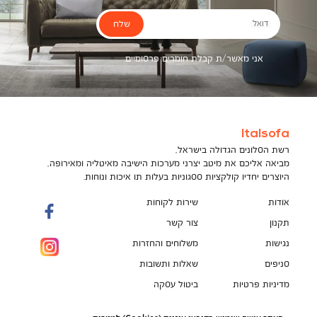
שלח
דואל
אני מאשר/ת קבלת חומרים פרסומיים
Italsofa
רשת הסלונים הגדולה בישראל,
מביאה אליכם את מיטב יצרני מערכות הישיבה מאיטליה ומאירופה,
היוצרים יחדיו קולקציות ססגוניות בעלות תו איכות ונוחות.
אודות
שירות לקוחות
תקנון
צור קשר
נגישות
משלוחים והחזרות
סניפים
שאלות ותשובות
מדיניות פרטיות
ביטול עסקה
תקנון מועדון לקוחות
הספה המושלמת מחכה לך!