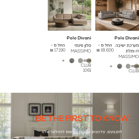
Polo Divani
Polo Divani
To
To
26,000 ₪
24,000 ₪
מערכת ישיבה
החל מ -
סלון פינתי
החל מ -
17,190 ₪
18,600 ₪
דו ותלת
MASSIMO
MASSIMO
אופוויט
עוד
CLUB
אופוויט
צבעים
עוד
1061
CLUB
צבעים
1061
BE THE FIRST TO KNOW
למבצעים, עידכונים והטבות הירשמו לניוזלטר שלנו