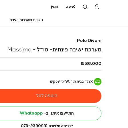
סניפים
מגזין
סלונים ומערכות ישיבה
Polo Divani
מערכת ישיבה פינתית- מודל - Massimo
החל
26,000 ₪
מ
-
אצלך בבית
תוך
90
ימי עסקים
הוספה לסל
התייעצו איתנו ב-
Whatsapp
לרכישה טלפונית 073-2390991