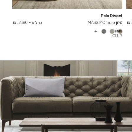
Polo Divani
To
26,000 ₪
סלון פינתי MASSIMO
החל מ -
17,190 ₪
אופוויט
עוד
CLUB
צבעים
1061