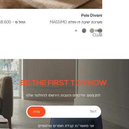
Polo Divani
To
24,000 ₪
מערכת ישיבה דו ותלת MASSIMO
החל מ -
18,600 ₪
אופוויט
עוד
CLUB
צבעים
1061
BE THE FIRST TO KNOW
למבצעים, עידכונים והטבות הירשמו לניוזלטר שלנו
שלח
דואל
אני מאשר/ת קבלת חומרים פרסומיים