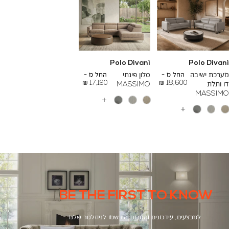
Polo Divani
Polo Divani
To
To
26,000 ₪
24,000 ₪
מערכת ישיבה
החל מ -
סלון פינתי
החל מ -
17,190 ₪
18,600 ₪
דו ותלת
MASSIMO
MASSIMO
עוד
צבעים
עוד
צבעים
BE THE FIRST TO KNOW
למבצעים, עידכונים והטבות הירשמו לניוזלטר שלנו