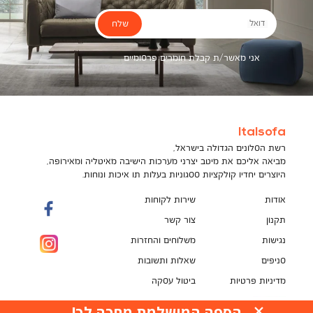
שלח
דואל
אני מאשר/ת קבלת חומרים פרסומיים
Italsofa
רשת הסלונים הגדולה בישראל,
מביאה אליכם את מיטב יצרני מערכות הישיבה מאיטליה ומאירופה,
היוצרים יחדיו קולקציות ססגוניות בעלות תו איכות ונוחות.
אודות
שירות לקוחות
תקנון
צור קשר
נגישות
משלוחים והחזרות
סניפים
שאלות ותשובות
מדיניות פרטיות
ביטול עסקה
תקנון מועדון לקוחות
הספה המושלמת מחכה לך!