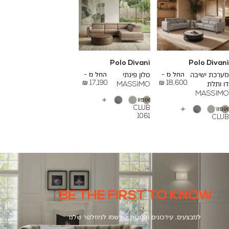
Polo Divani
Polo Divani
To
To
26,000 ₪
24,000 ₪
מערכת ישיבה
החל מ -
סלון פינתי
החל מ -
17,190 ₪
18,600 ₪
דו ותלת
MASSIMO
MASSIMO
אופוויט
עוד
CLUB
אופוויט
צבעים
עוד
1061
CLUB
צבעים
1061
BE THE FIRST TO KNOW
למבצעים, עידכונים והטבות הירשמו לניוזלטר שלנו