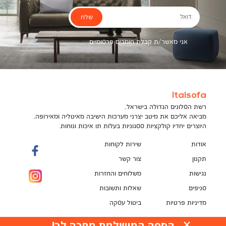
שלח
דואל
אני מאשר/ת קבלת חומרים פרסומיים
Italsofa
רשת הסלונים הגדולה בישראל,
מביאה אליכם את מיטב יצרני מערכות הישיבה מאיטליה ומאירופה,
היוצרים יחדיו קולקציות ססגוניות בעלות תו איכות ונוחות.
אודות
שירות לקוחות
תקנון
צור קשר
נגישות
משלוחים והחזרות
סניפים
שאלות ותשובות
מדיניות פרטיות
ביטול עסקה
תקנון מועדון לקוחות
הספה המושלמת מחכה לך!