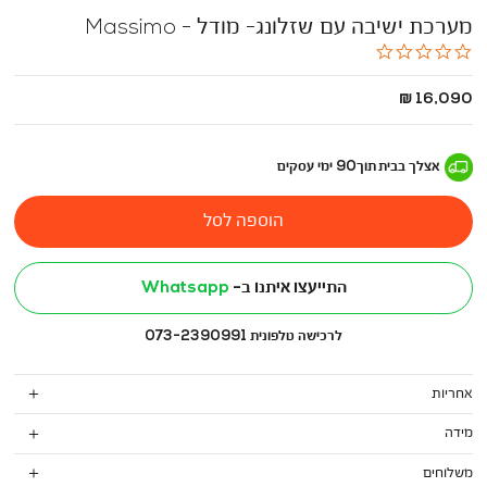
מערכת ישיבה עם שזלונג- מודל - Massimo
0.0
star
rating
החל
16,090 ₪
מ
-
אצלך בבית
תוך
90
ימי עסקים
הוספה לסל
התייעצו איתנו ב-
Whatsapp
לרכישה טלפונית 073-2390991
אחריות
מידה
משלוחים