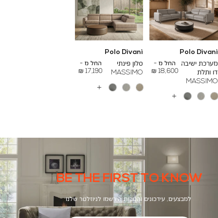
Polo Divani
Polo Divani
To
To
26,000 ₪
24,000 ₪
מערכת ישיבה
החל מ -
סלון פינתי
החל מ -
17,190 ₪
18,600 ₪
דו ותלת
MASSIMO
MASSIMO
עוד
צבעים
עוד
צבעים
BE THE FIRST TO KNOW
למבצעים, עידכונים והטבות הירשמו לניוזלטר שלנו