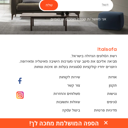
שלח
דואל
אני מאשר/ת קבלת חומרים פרסומיים
Italsofa
רשת הסלונים הגדולה בישראל,
מביאה אליכם את מיטב יצרני מערכות הישיבה מאיטליה ומאירופה,
היוצרים יחדיו קולקציות ססגוניות בעלות תו איכות ונוחות.
אודות
שירות לקוחות
תקנון
צור קשר
נגישות
משלוחים והחזרות
סניפים
שאלות ותשובות
מדיניות פרטיות
ביטול עסקה
תקנון מועדון לקוחות
הספה המושלמת מחכה לך!
האתר עושה שימוש בקובצי עוגיות (Cookies) למטרות
pci
שונות, ובכלל זה לשיפור חוויית הגלישה, לנתח ביצועים,