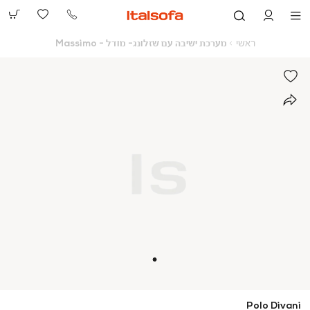
073-
2390991
ראשי
מערכת
ראשי
מערכת ישיבה עם שזלונג- מודל - Massimo
ישיבה
עם
שזלונג-
מודל
-
Massimo
Polo Divani