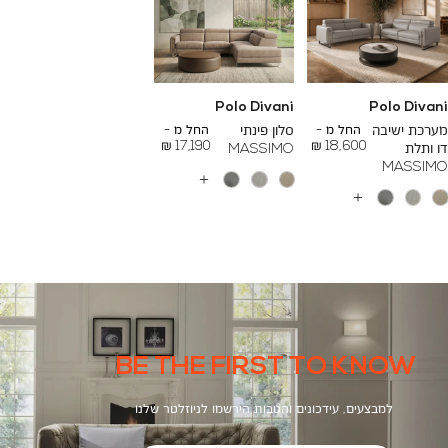
Polo Divani
Polo Divani
To
To
26,000 ₪
24,000 ₪
מערכת ישיבה
החל מ -
סלון פינתי
החל מ -
17,190 ₪
18,600 ₪
דו ותלת
MASSIMO
MASSIMO
עוד
צבעים
עוד
צבעים
BE THE FIRST TO KNOW
למבצעים, עידכונים והטבות הירשמו לניוזלטר שלנו