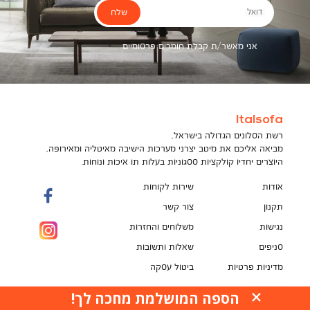
שלח
דואל
אני מאשר/ת קבלת חומרים פרסומיים
Italsofa
רשת הסלונים הגדולה בישראל,
מביאה אליכם את מיטב יצרני מערכות הישיבה מאיטליה ומאירופה,
היוצרים יחדיו קולקציות ססגוניות בעלות תו איכות ונוחות.
אודות
שירות לקוחות
תקנון
צור קשר
נגישות
משלוחים והחזרות
סניפים
שאלות ותשובות
מדיניות פרטיות
ביטול עסקה
תקנון מועדון לקוחות
הספה המושלמת מחכה לך!
האתר עושה שימוש בקובצי עוגיות (Cookies) למטרות
pci
שונות, ובכלל זה לשיפור חוויית הגלישה, לנתח ביצועים,