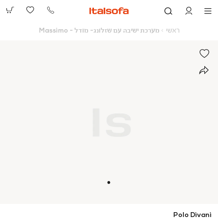
073-
2390991
ראשי
מערכת
ראשי
מערכת ישיבה עם שזלונג- מודל - Massimo
ישיבה
עם
שזלונג-
מודל
-
Massimo
Polo Divani