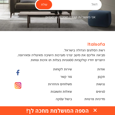
שלח
דואל
אני מאשר/ת קבלת חומרים פרסומיים
Italsofa
רשת הסלונים הגדולה בישראל,
מביאה אליכם את מיטב יצרני מערכות הישיבה מאיטליה ומאירופה,
היוצרים יחדיו קולקציות ססגוניות בעלות תו איכות ונוחות.
אודות
שירות לקוחות
תקנון
צור קשר
נגישות
משלוחים והחזרות
סניפים
שאלות ותשובות
מדיניות פרטיות
ביטול עסקה
תקנון מועדון לקוחות
הספה המושלמת מחכה לך!
האתר עושה שימוש בקובצי עוגיות (Cookies) למטרות
pci
שונות, ובכלל זה לשיפור חוויית הגלישה, לנתח ביצועים,