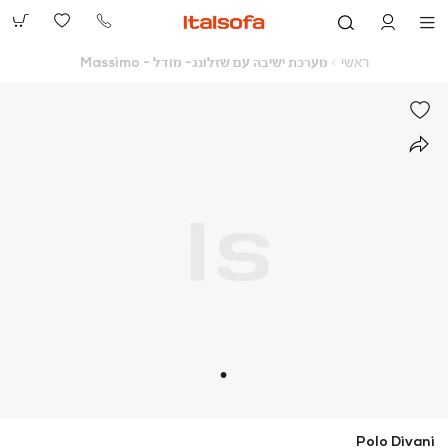
073-
2390991
ראשי
מערכת
ראשי
מערכת ישיבה עם שזלונג- מודל - Massimo
ישיבה
עם
שזלונג-
מודל
-
Massimo
Polo Divani