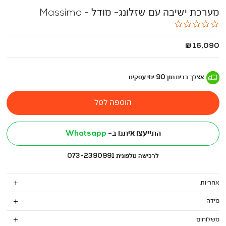
מערכת ישיבה עם שזלונג- מודל - Massimo
0.0
star
rating
החל
16,090 ₪
מ
-
אצלך בבית
תוך
90
ימי עסקים
הוספה לסל
התייעצו איתנו ב-
Whatsapp
לרכישה טלפונית 073-2390991
אחריות
מידה
משלוחים