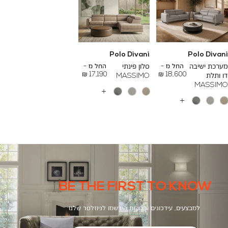
Polo Divani
Polo Divani
To
To
26,000 ₪
24,000 ₪
מערכת ישיבה
החל מ -
סלון פינתי
החל מ -
17,190 ₪
18,600 ₪
דו ותלת
MASSIMO
MASSIMO
עוד
צבעים
עוד
צבעים
BE THE FIRST TO KNOW
למבצעים, עידכונים והטבות הירשמו לניוזלטר שלנו