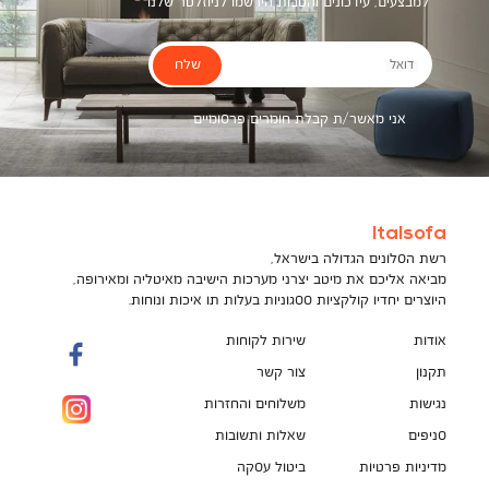
למבצעים, עידכונים והטבות הירשמו לניוזלטר שלנו
שלח
דואל
אני מאשר/ת קבלת חומרים פרסומיים
Italsofa
רשת הסלונים הגדולה בישראל,
מביאה אליכם את מיטב יצרני מערכות הישיבה מאיטליה ומאירופה,
היוצרים יחדיו קולקציות ססגוניות בעלות תו איכות ונוחות.
אודות
שירות לקוחות
תקנון
צור קשר
נגישות
משלוחים והחזרות
סניפים
שאלות ותשובות
מדיניות פרטיות
ביטול עסקה