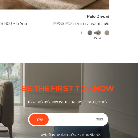
Polo Divani
To
24,000 ₪
מערכת ישיבה דו ותלת MASSIMO
החל מ -
18,600 ₪
אפור
עוד
בהיר
צבעים
CLUB
1062
BE THE FIRST TO KNOW
למבצעים, עידכונים והטבות הירשמו לניוזלטר שלנו
שלח
דואל
אני מאשר/ת קבלת חומרים פרסומיים