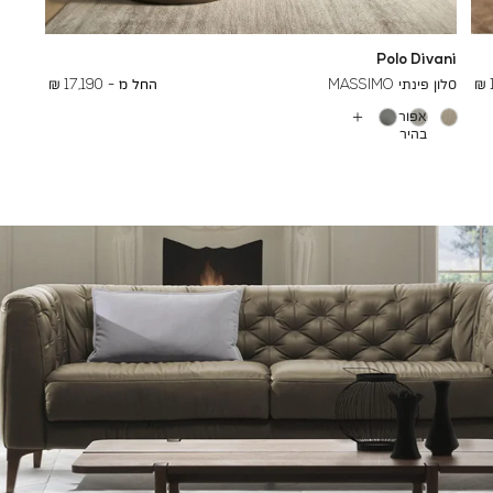
Polo Divani
To
26,000 ₪
סלון פינתי MASSIMO
החל מ -
17,190 ₪
אפור
עוד
בהיר
צבעים
CLUB
1062