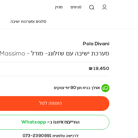
סניפים
מגזין
סלונים ומערכות ישיבה
Polo Divani
מערכת ישיבה עם שזלונג- מודל - Massimo
החל
19,450 ₪
מ
-
אצלך בבית
תוך
90
ימי עסקים
הוספה לסל
התייעצו איתנו ב-
Whatsapp
לרכישה טלפונית 073-2390991