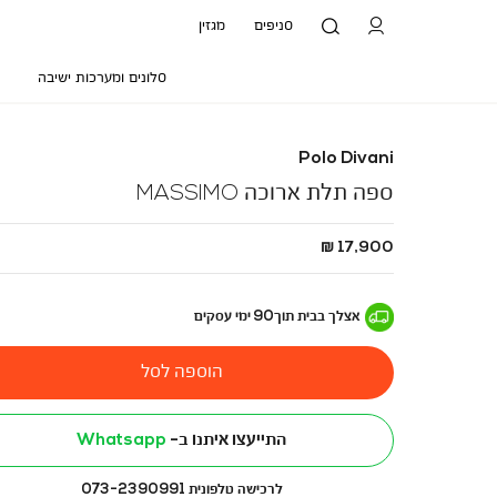
סניפים
מגזין
סלונים ומערכות ישיבה
Polo Divani
ספה תלת ארוכה MASSIMO
החל
17,900 ₪
מ
-
אצלך בבית
תוך
90
ימי עסקים
הוספה לסל
התייעצו איתנו ב-
Whatsapp
לרכישה טלפונית 073-2390991