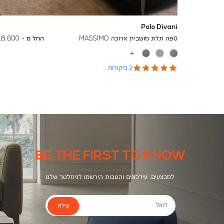
Polo Divani
To
23,500 ₪
ספה תלת מושבית ארוכה MASSIMO
החל מ -
18,600 ₪
עוד
צבעים
5.0
2 ביקורות
star
rating
BE THE FIRST TO KNOW
למבצעים, עידכונים והטבות הירשמו לניוזלטר שלנו
שלח
דואל