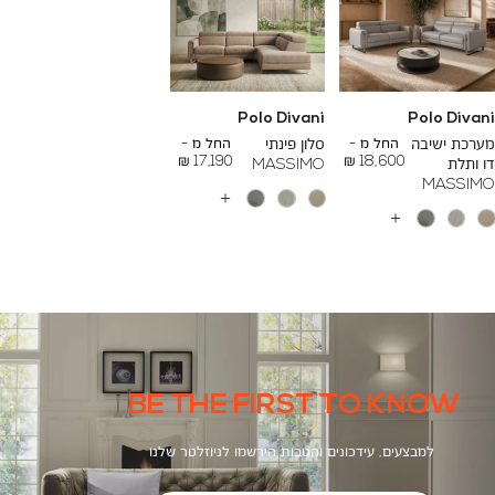
Polo Divani
Polo Divani
To
To
26,000 ₪
24,000 ₪
מערכת ישיבה
החל מ -
סלון פינתי
החל מ -
17,190 ₪
18,600 ₪
דו ותלת
MASSIMO
MASSIMO
עוד
צבעים
עוד
צבעים
BE THE FIRST TO KNOW
למבצעים, עידכונים והטבות הירשמו לניוזלטר שלנו