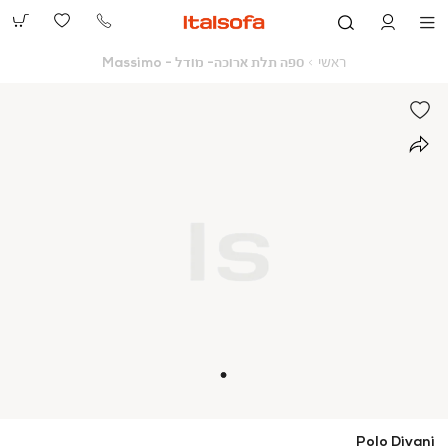
073-
2390991
ראשי
ספה
ראשי
ספה תלת ארוכה- מודל - Massimo
תלת
ארוכה-
מודל
-
Massimo
Polo Divani