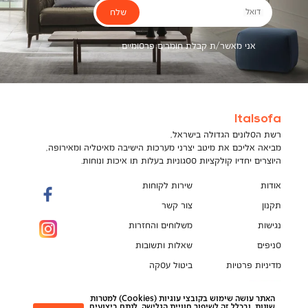
שלח
דואל
אני מאשר/ת קבלת חומרים פרסומיים
Italsofa
רשת הסלונים הגדולה בישראל,
מביאה אליכם את מיטב יצרני מערכות הישיבה מאיטליה ומאירופה,
היוצרים יחדיו קולקציות ססגוניות בעלות תו איכות ונוחות.
אודות
שירות לקוחות
תקנון
צור קשר
נגישות
משלוחים והחזרות
סניפים
שאלות ותשובות
מדיניות פרטיות
ביטול עסקה
תקנון מועדון לקוחות
הספה המושלמת מחכה לך!
האתר עושה שימוש בקובצי עוגיות (Cookies) למטרות
pci
שונות, ובכלל זה לשיפור חוויית הגלישה, לנתח ביצועים,