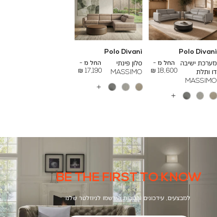
Polo Divani
Polo Divani
To
To
26,000 ₪
24,000 ₪
מערכת ישיבה
החל מ -
סלון פינתי
החל מ -
17,190 ₪
18,600 ₪
דו ותלת
MASSIMO
MASSIMO
עוד
צבעים
עוד
צבעים
BE THE FIRST TO KNOW
למבצעים, עידכונים והטבות הירשמו לניוזלטר שלנו