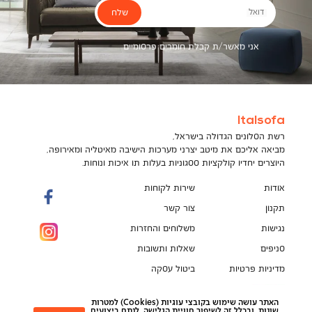
שלח
דואל
אני מאשר/ת קבלת חומרים פרסומיים
Italsofa
רשת הסלונים הגדולה בישראל,
מביאה אליכם את מיטב יצרני מערכות הישיבה מאיטליה ומאירופה,
היוצרים יחדיו קולקציות ססגוניות בעלות תו איכות ונוחות.
אודות
שירות לקוחות
תקנון
צור קשר
נגישות
משלוחים והחזרות
סניפים
שאלות ותשובות
מדיניות פרטיות
ביטול עסקה
תקנון מועדון לקוחות
הספה המושלמת מחכה לך!
האתר עושה שימוש בקובצי עוגיות (Cookies) למטרות
pci
שונות, ובכלל זה לשיפור חוויית הגלישה, לנתח ביצועים,