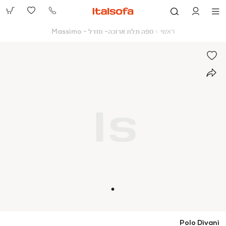
073-
2390991
ראשי
ספה
ראשי
ספה תלת ארוכה- מודל - Massimo
תלת
ארוכה-
מודל
-
Massimo
Polo Divani