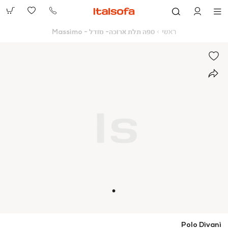
073-
2390991
ראשי
ספה
ראשי
ספה תלת ארוכה- מודל - Massimo
תלת
ארוכה-
מודל
-
Massimo
Polo Divani