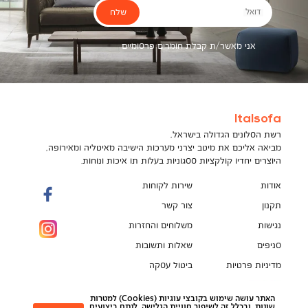
שלח
דואל
אני מאשר/ת קבלת חומרים פרסומיים
Italsofa
רשת הסלונים הגדולה בישראל,
מביאה אליכם את מיטב יצרני מערכות הישיבה מאיטליה ומאירופה,
היוצרים יחדיו קולקציות ססגוניות בעלות תו איכות ונוחות.
אודות
שירות לקוחות
תקנון
צור קשר
נגישות
משלוחים והחזרות
סניפים
שאלות ותשובות
מדיניות פרטיות
ביטול עסקה
תקנון מועדון לקוחות
הספה המושלמת מחכה לך!
האתר עושה שימוש בקובצי עוגיות (Cookies) למטרות
pci
שונות, ובכלל זה לשיפור חוויית הגלישה, לנתח ביצועים,