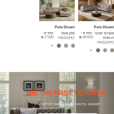
Polo Divani
Polo Divani
To
To
26,000 ₪
24,000 ₪
מערכת ישיבה
החל מ -
סלון פינתי
החל מ -
17,190 ₪
18,600 ₪
דו ותלת
MASSIMO
MASSIMO
עוד
צבעים
עוד
צבעים
BE THE FIRST TO KNOW
למבצעים, עידכונים והטבות הירשמו לניוזלטר שלנו