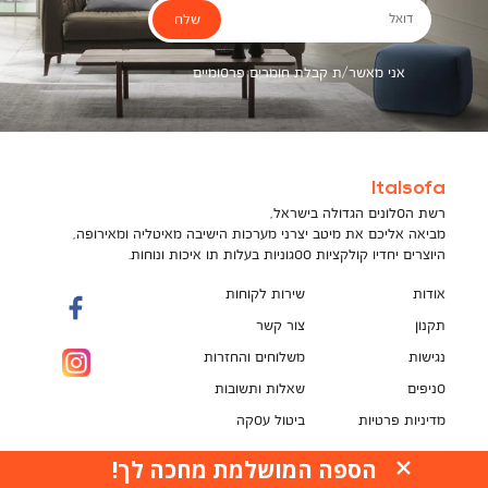
שלח
דואל
אני מאשר/ת קבלת חומרים פרסומיים
Italsofa
רשת הסלונים הגדולה בישראל,
מביאה אליכם את מיטב יצרני מערכות הישיבה מאיטליה ומאירופה,
היוצרים יחדיו קולקציות ססגוניות בעלות תו איכות ונוחות.
אודות
שירות לקוחות
תקנון
צור קשר
נגישות
משלוחים והחזרות
סניפים
שאלות ותשובות
מדיניות פרטיות
ביטול עסקה
תקנון מועדון לקוחות
הספה המושלמת מחכה לך!
האתר עושה שימוש בקובצי עוגיות (Cookies) למטרות
pci
שונות, ובכלל זה לשיפור חוויית הגלישה, לנתח ביצועים,