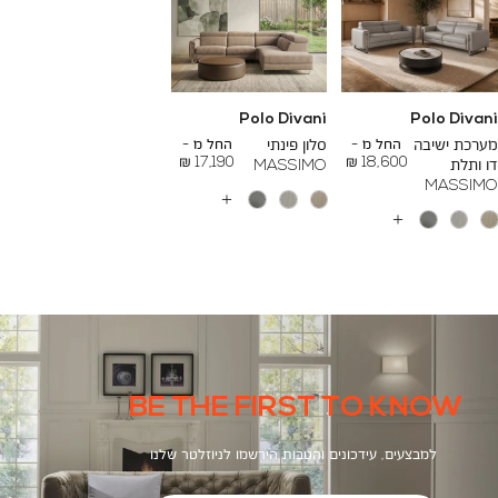
Polo Divani
Polo Divani
To
To
26,000 ₪
24,000 ₪
מערכת ישיבה
החל מ -
סלון פינתי
החל מ -
17,190 ₪
18,600 ₪
דו ותלת
MASSIMO
MASSIMO
עוד
צבעים
עוד
צבעים
BE THE FIRST TO KNOW
למבצעים, עידכונים והטבות הירשמו לניוזלטר שלנו