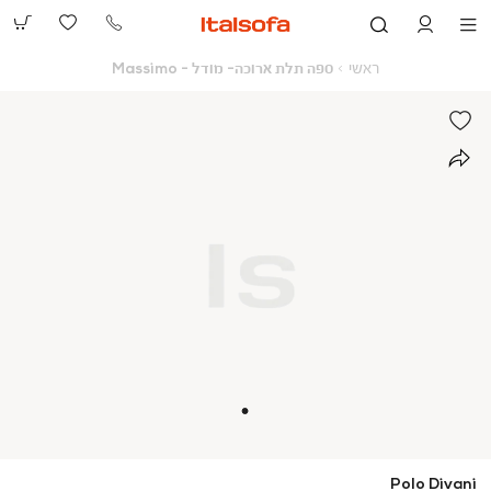
073-
2390991
ראשי
ספה
ראשי
ספה תלת ארוכה- מודל - Massimo
תלת
ארוכה-
מודל
-
Massimo
Polo Divani