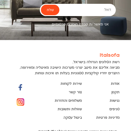
שלח
דואל
אני מאשר/ת קבלת חומרים פרסומיים
Italsofa
רשת הסלונים הגדולה בישראל,
מביאה אליכם את מיטב יצרני מערכות הישיבה מאיטליה ומאירופה,
היוצרים יחדיו קולקציות ססגוניות בעלות תו איכות ונוחות.
אודות
שירות לקוחות
תקנון
צור קשר
נגישות
משלוחים והחזרות
סניפים
שאלות ותשובות
מדיניות פרטיות
ביטול עסקה
תקנון מועדון לקוחות
הספה המושלמת מחכה לך!