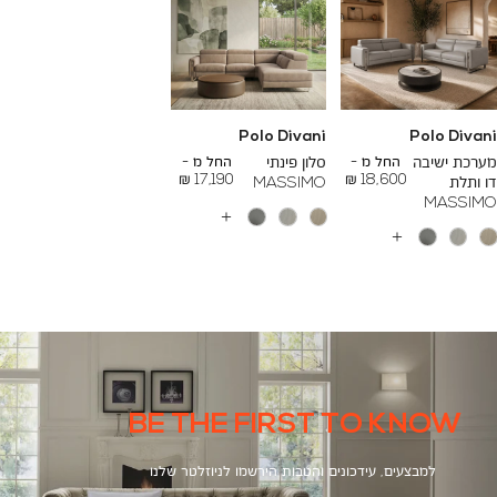
Polo Divani
Polo Divani
To
To
26,000 ₪
24,000 ₪
מערכת ישיבה
החל מ -
סלון פינתי
החל מ -
17,190 ₪
18,600 ₪
דו ותלת
MASSIMO
MASSIMO
עוד
צבעים
עוד
צבעים
BE THE FIRST TO KNOW
למבצעים, עידכונים והטבות הירשמו לניוזלטר שלנו