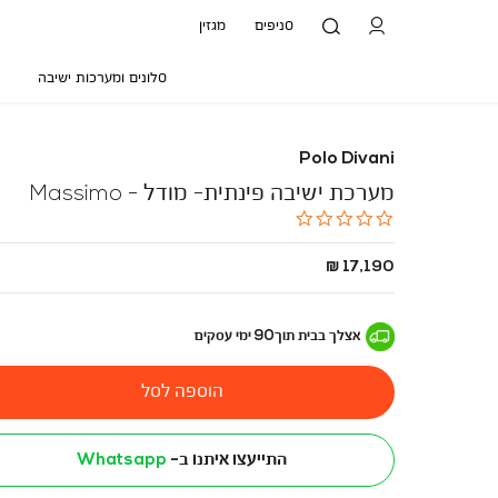
סניפים
מגזין
סלונים ומערכות ישיבה
Polo Divani
מערכת ישיבה פינתית- מודל - Massimo
0.0
star
rating
החל
17,190 ₪
מ
-
אצלך בבית
תוך
90
ימי עסקים
הוספה לסל
התייעצו איתנו ב-
Whatsapp