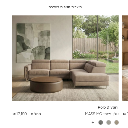
מוצרים נוספים בסדרה
Polo Divani
To
26,000 ₪
סלון פינתי MASSIMO
החל מ -
17,190 ₪
עוד