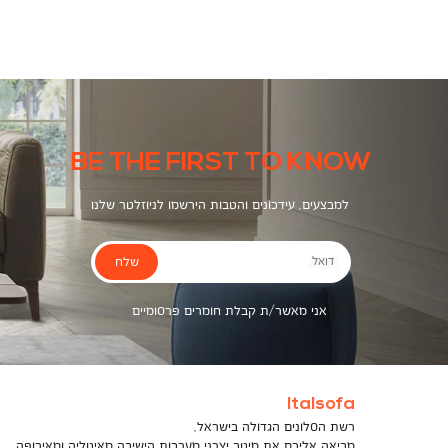
צבעים
BE THE FIRST TO KNOW
למבצעים, עידכונים והטבות הירשמו לניוזלטר שלנו
שלח
דואל
אני מאשר/ת קבלת חומרים פרסומיים
Italsofa
רשת הסלונים הגדולה בישראל,
מביאה אליכם את מיטב יצרני מערכות הישיבה מאיטליה ומאירופה,