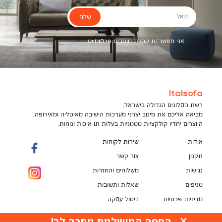
שלח
דואל
אני מאשר/ת קבלת חומרים פרסומיים
Italsofa
רשת הסלונים הגדולה בישראל,
מביאה אליכם את מיטב יצרני מערכות הישיבה מאיטליה ומאירופה,
היוצרים יחדיו קולקציות ססגוניות בעלות תו איכות ונוחות.
אודות
שירות לקוחות
תקנון
צור קשר
נגישות
משלוחים והחזרות
סניפים
שאלות ותשובות
מדיניות פרטיות
ביטול עסקה
תקנון מועדון לקוחות
הספה המושלמת מחכה לך!