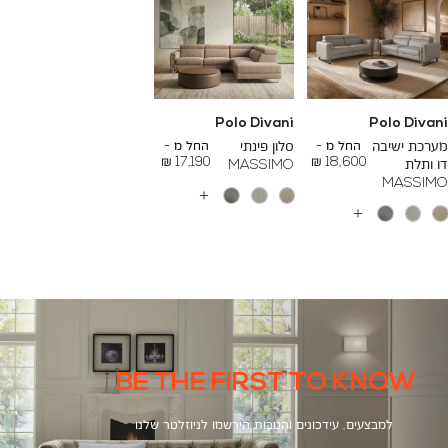
Polo Divani
Polo Divani
To
To
26,000 ₪
24,000 ₪
מערכת ישיבה
החל מ -
סלון פינתי
החל מ -
17,190 ₪
18,600 ₪
דו ותלת
MASSIMO
MASSIMO
עוד
צבעים
עוד
צבעים
BE THE FIRST TO KNOW
למבצעים, עידכונים והטבות הירשמו לניוזלטר שלנו