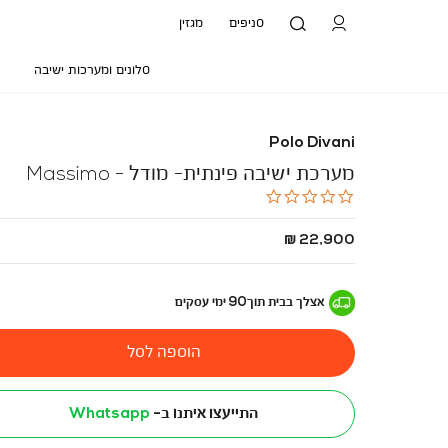
סניפים
מגזין
סלונים ומערכות ישיבה
Polo Divani
מערכת ישיבה פינתית- מודל - Massimo
0.0
star
rating
החל
22,900 ₪
מ
-
אצלך בבית
תוך
90
ימי עסקים
הוספה לסל
התייעצו איתנו ב-
Whatsapp