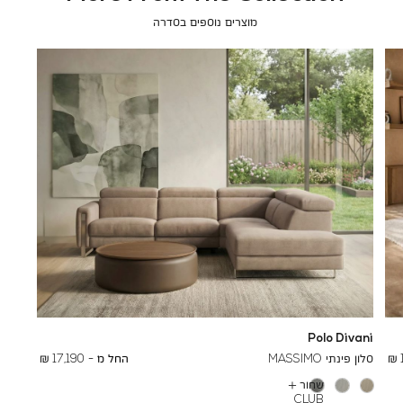
מוצרים נוספים בסדרה
Polo Divani
To
26,000 ₪
סלון פינתי MASSIMO
החל מ -
17,190 ₪
שחור
עוד
CLUB