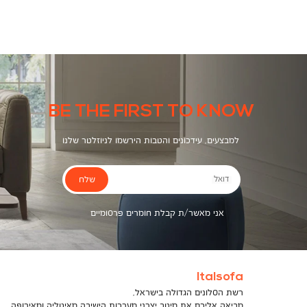
צבעים
1065
BE THE FIRST TO KNOW
למבצעים, עידכונים והטבות הירשמו לניוזלטר שלנו
שלח
דואל
אני מאשר/ת קבלת חומרים פרסומיים
Italsofa
רשת הסלונים הגדולה בישראל,
מביאה אליכם את מיטב יצרני מערכות הישיבה מאיטליה ומאירופה,