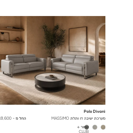
Polo Divani
To
24,000 ₪
מערכת ישיבה דו ותלת MASSIMO
החל מ -
18,600 ₪
שחור
עוד
CLUB