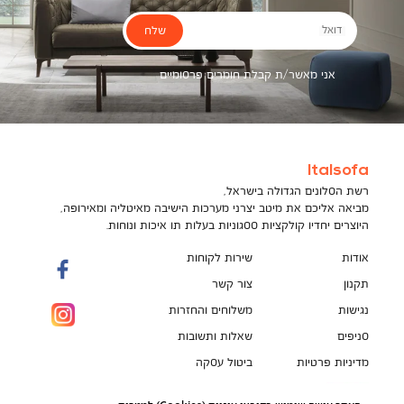
שלח
דואל
אני מאשר/ת קבלת חומרים פרסומיים
Italsofa
רשת הסלונים הגדולה בישראל,
מביאה אליכם את מיטב יצרני מערכות הישיבה מאיטליה ומאירופה,
היוצרים יחדיו קולקציות ססגוניות בעלות תו איכות ונוחות.
אודות
שירות לקוחות
תקנון
צור קשר
נגישות
משלוחים והחזרות
סניפים
שאלות ותשובות
מדיניות פרטיות
ביטול עסקה
תקנון מועדון לקוחות
הספה המושלמת מחכה לך!