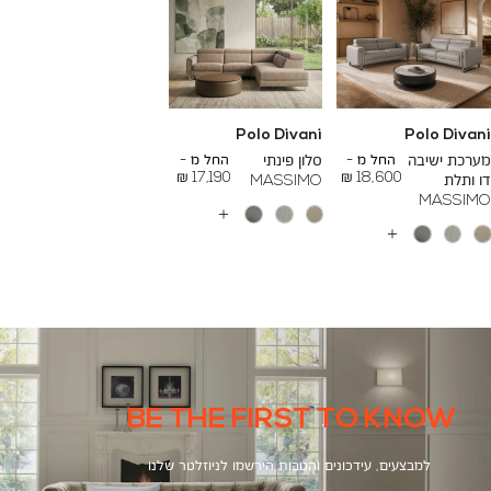
Polo Divani
Polo Divani
To
To
26,000 ₪
24,000 ₪
מערכת ישיבה
החל מ -
סלון פינתי
החל מ -
17,190 ₪
18,600 ₪
דו ותלת
MASSIMO
MASSIMO
עוד
צבעים
עוד
צבעים
BE THE FIRST TO KNOW
למבצעים, עידכונים והטבות הירשמו לניוזלטר שלנו