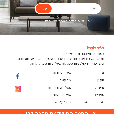
שלח
דואל
אני מאשר/ת קבלת חומרים פרסומיים
Italsofa
רשת הסלונים הגדולה בישראל,
מביאה אליכם את מיטב יצרני מערכות הישיבה מאיטליה ומאירופה,
היוצרים יחדיו קולקציות ססגוניות בעלות תו איכות ונוחות.
אודות
שירות לקוחות
תקנון
צור קשר
נגישות
משלוחים והחזרות
סניפים
שאלות ותשובות
מדיניות פרטיות
ביטול עסקה
תקנון מועדון לקוחות
הספה המושלמת מחכה לך!