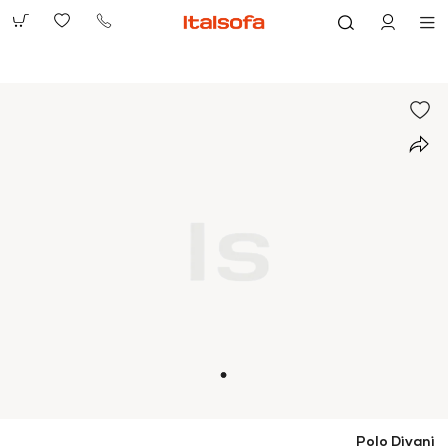
073-
2390991
Polo Divani