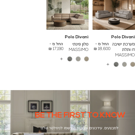
Polo Divani
Polo Divani
To
To
26,000 ₪
24,000 ₪
מערכת ישיבה
החל מ -
סלון פינתי
החל מ -
17,190 ₪
18,600 ₪
דו ותלת
MASSIMO
MASSIMO
עוד
צבעים
עוד
צבעים
BE THE FIRST TO KNOW
למבצעים, עידכונים והטבות הירשמו לניוזלטר שלנו