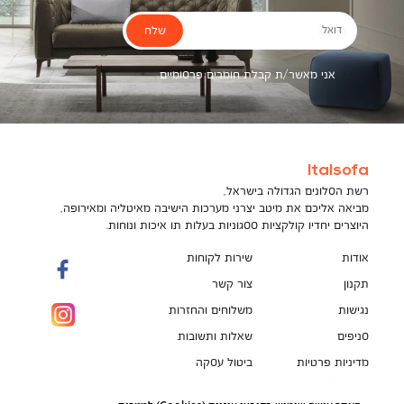
שלח
דואל
אני מאשר/ת קבלת חומרים פרסומיים
Italsofa
רשת הסלונים הגדולה בישראל,
מביאה אליכם את מיטב יצרני מערכות הישיבה מאיטליה ומאירופה,
היוצרים יחדיו קולקציות ססגוניות בעלות תו איכות ונוחות.
אודות
שירות לקוחות
תקנון
צור קשר
נגישות
משלוחים והחזרות
סניפים
שאלות ותשובות
מדיניות פרטיות
ביטול עסקה
תקנון מועדון לקוחות
הספה המושלמת מחכה לך!