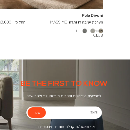
Polo Divani
To
24,000 ₪
מערכת ישיבה דו ותלת MASSIMO
החל מ -
18,600 ₪
אופוויט
עוד
CLUB
צבעים
1061
BE THE FIRST TO KNOW
למבצעים, עידכונים והטבות הירשמו לניוזלטר שלנו
שלח
דואל
אני מאשר/ת קבלת חומרים פרסומיים