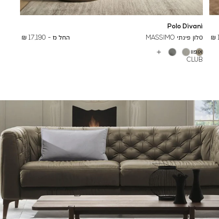
Polo Divani
To
26,000 ₪
סלון פינתי MASSIMO
החל מ -
17,190 ₪
אופוויט
עוד
CLUB
צבעים
1061