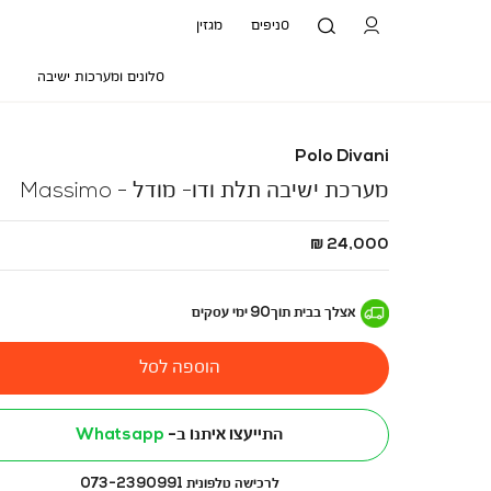
סניפים
מגזין
סלונים ומערכות ישיבה
Polo Divani
מערכת ישיבה תלת ודו- מודל - Massimo
החל
24,000 ₪
מ
-
אצלך בבית
תוך
90
ימי עסקים
הוספה לסל
התייעצו איתנו ב-
Whatsapp
לרכישה טלפונית 073-2390991