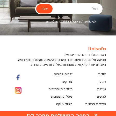
שלח
דואל
אני מאשר/ת קבלת חומרים פרסומיים
Italsofa
רשת הסלונים הגדולה בישראל,
מביאה אליכם את מיטב יצרני מערכות הישיבה מאיטליה ומאירופה,
היוצרים יחדיו קולקציות ססגוניות בעלות תו איכות ונוחות.
אודות
שירות לקוחות
תקנון
צור קשר
נגישות
משלוחים והחזרות
סניפים
שאלות ותשובות
מדיניות פרטיות
ביטול עסקה
תקנון מועדון לקוחות
הספה המושלמת מחכה לך!