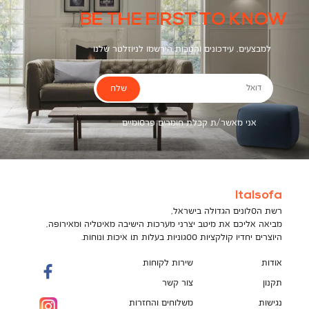
BE THE FIRST TO KNOW
למבצעים, עידכונים והטבות הירשמו לניוזלטר שלנו
שלח
דואל
אני מאשר/ת קבלת חומרים פרסומיים
Italsofa
רשת הסלונים הגדולה בישראל,
מביאה אליכם את מיטב יצרני מערכות הישיבה מאיטליה ומאירופה,
היוצרים יחדיו קולקציות ססגוניות בעלות תו איכות ונוחות.
אודות
שירות לקוחות
תקנון
צור קשר
נגישות
משלוחים והחזרות