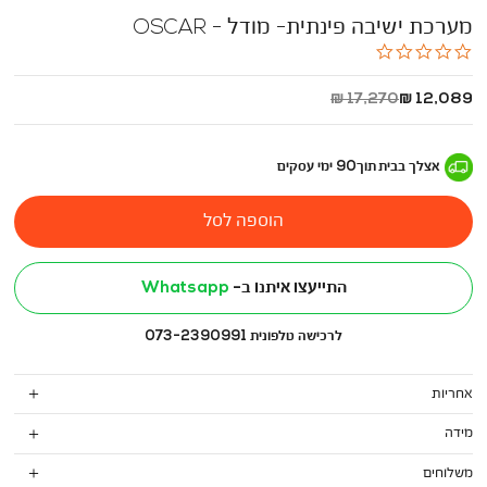
מערכת ישיבה פינתית- מודל - OSCAR
0.0
star
rating
החל
מחיר
17,270 ₪
12,089 ₪
מ
רגיל
-
אצלך בבית
תוך
90
ימי עסקים
הוספה לסל
התייעצו איתנו ב-
Whatsapp
לרכישה טלפונית 073-2390991
אחריות
מידה
משלוחים