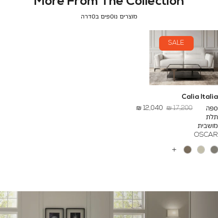
More From The Collection
מוצרים נוספים בסדרה
SALE
Calia Italia
מחיר
החל
ספה
17,200 ₪
12,040 ₪
רגיל
מ
תלת
-
מושבית
OSCAR
עוד
צבעים