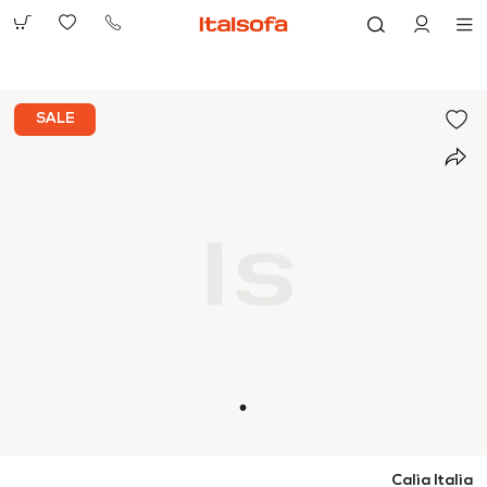
073-
2390991
SALE
Calia Italia