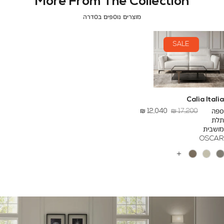
More From The Collection
מוצרים נוספים בסדרה
SALE
Calia Italia
מחיר
החל
ספה
17,200 ₪
12,040 ₪
רגיל
מ
תלת
-
מושבית
OSCAR
עוד
צבעים