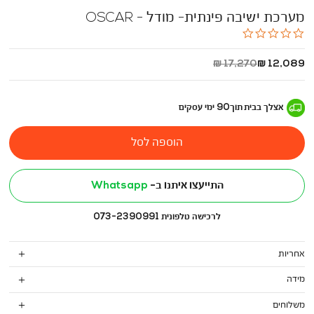
מערכת ישיבה פינתית- מודל - OSCAR
0.0
star
rating
החל
מחיר
17,270 ₪
12,089 ₪
מ
רגיל
-
אצלך בבית
תוך
90
ימי עסקים
הוספה לסל
התייעצו איתנו ב-
Whatsapp
לרכישה טלפונית 073-2390991
אחריות
מידה
משלוחים