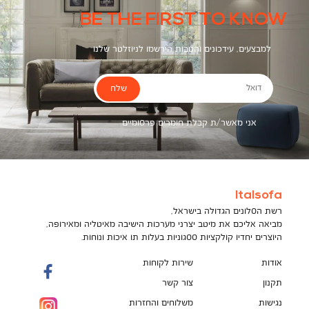
BE THE FIRST TO KNOW
למבצעים, עידכונים והטבות הירשמו לניוזלטר שלנו
שלח
דואל
אני מאשר/ת קבלת חומרים פרסומיים
Italsofa
רשת הסלונים הגדולה בישראל,
מביאה אליכם את מיטב יצרני מערכות הישיבה מאיטליה ומאירופה,
היוצרים יחדיו קולקציות ססגוניות בעלות תו איכות ונוחות.
אודות
שירות לקוחות
תקנון
צור קשר
נגישות
משלוחים והחזרות