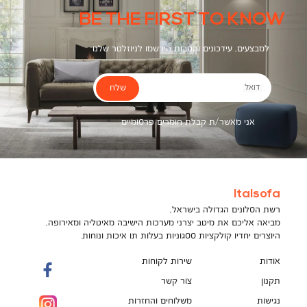
BE THE FIRST TO KNOW
למבצעים, עידכונים והטבות הירשמו לניוזלטר שלנו
שלח
דואל
אני מאשר/ת קבלת חומרים פרסומיים
Italsofa
רשת הסלונים הגדולה בישראל,
מביאה אליכם את מיטב יצרני מערכות הישיבה מאיטליה ומאירופה,
היוצרים יחדיו קולקציות ססגוניות בעלות תו איכות ונוחות.
אודות
שירות לקוחות
תקנון
צור קשר
נגישות
משלוחים והחזרות