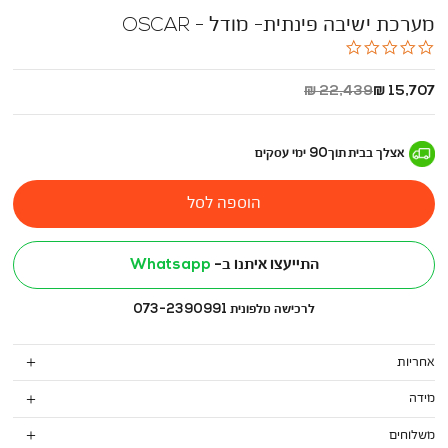
מערכת ישיבה פינתית- מודל - OSCAR
0.0
star
rating
החל
מחיר
22,439 ₪
15,707 ₪
מ
רגיל
-
אצלך בבית
תוך
90
ימי עסקים
הוספה לסל
התייעצו איתנו ב-
Whatsapp
לרכישה טלפונית 073-2390991
אחריות
מידה
משלוחים