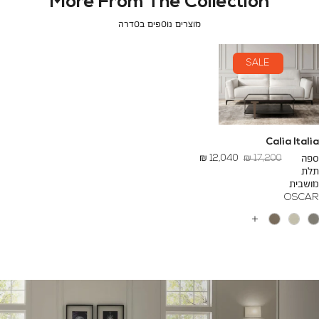
More From The Collection
מוצרים נוספים בסדרה
SALE
Calia Italia
מחיר
החל
ספה
17,200 ₪
12,040 ₪
רגיל
מ
תלת
-
מושבית
OSCAR
עוד
צבעים