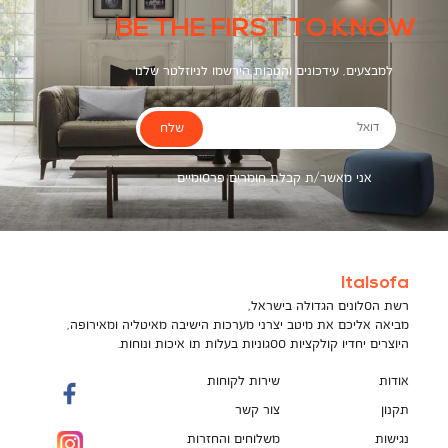
BE THE FIRST TO KNOW
למבצעים, עידכונים והטבות הירשמו לניוזלטר שלנו
שלח
דואל
אני מאשר/ת קבלת חומרים פרסומיים
Italsofa
רשת הסלונים הגדולה בישראל,
מביאה אליכם את מיטב יצרני מערכות הישיבה מאיטליה ומאירופה,
היוצרים יחדיו קולקציות ססגוניות בעלות תו איכות ונוחות.
אודות
שירות לקוחות
תקנון
צור קשר
נגישות
משלוחים והחזרות