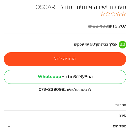
מערכת ישיבה פינתית- מודל - OSCAR
0.0
star
rating
החל
מחיר
22,439 ₪
15,707 ₪
מ
רגיל
-
אצלך בבית
תוך
90
ימי עסקים
הוספה לסל
התייעצו איתנו ב-
Whatsapp
לרכישה טלפונית 073-2390991
אחריות
מידה
משלוחים