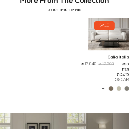
More From The Collection
מוצרים נוספים בסדרה
SALE
Calia Italia
מחיר
החל
ספה
17,200 ₪
12,040 ₪
רגיל
מ
תלת
-
מושבית
OSCAR
עוד
צבעים