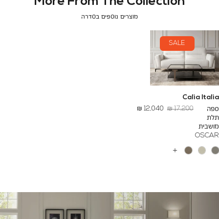
More From The Collection
מוצרים נוספים בסדרה
SALE
Calia Italia
מחיר
החל
ספה
17,200 ₪
12,040 ₪
רגיל
מ
תלת
-
מושבית
OSCAR
עוד
צבעים