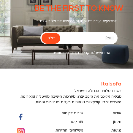
BE THE FIRST TO KNOW
למבצעים, עידכונים והטבות הירשמו לניוזלטר שלנו
שלח
דואל
אני מאשר/ת קבלת חומרים פרסומיים
Italsofa
רשת הסלונים הגדולה בישראל,
מביאה אליכם את מיטב יצרני מערכות הישיבה מאיטליה ומאירופה,
היוצרים יחדיו קולקציות ססגוניות בעלות תו איכות ונוחות.
אודות
שירות לקוחות
תקנון
צור קשר
נגישות
משלוחים והחזרות