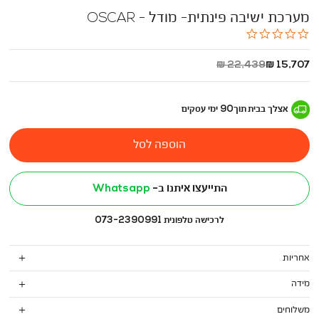
מערכת ישיבה פינתית- מודל - OSCAR
0.0
star
rating
החל
מחיר
22,439 ₪
15,707 ₪
מ
רגיל
-
אצלך בבית
תוך
90
ימי עסקים
הוספה לסל
התייעצו איתנו ב-
Whatsapp
לרכישה טלפונית 073-2390991
אחריות
מידה
משלוחים