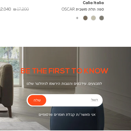
Calia Italia
מחיר
החל
ספה תלת מושבית OSCAR
17,200 ₪
12,040 ₪
רגיל
מ
-
עוד
צבעים
BE THE FIRST TO KNOW
למבצעים, עידכונים והטבות הירשמו לניוזלטר שלנו
שלח
דואל
אני מאשר/ת קבלת חומרים פרסומיים