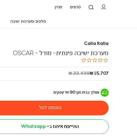
סניפים
מגזין
סלונים ומערכות ישיבה
Calia Italia
מערכת ישיבה פינתית- מודל - OSCAR
0.0
star
rating
החל
מחיר
22,439 ₪
15,707 ₪
מ
רגיל
-
אצלך בבית
תוך
90
ימי עסקים
הוספה לסל
התייעצו איתנו ב-
Whatsapp