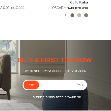
Calia Italia
מחיר
החל
ספה תלת מושבית OSCAR
17,200 ₪
12,040 ₪
רגיל
מ
-
עוד
צבעים
BE THE FIRST TO KNOW
למבצעים, עידכונים והטבות הירשמו לניוזלטר שלנו
שלח
דואל
אני מאשר/ת קבלת חומרים פרסומיים