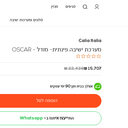
סניפים
מגזין
סלונים ומערכות ישיבה
Calia Italia
מערכת ישיבה פינתית- מודל - OSCAR
0.0
star
rating
החל
מחיר
22,439 ₪
15,707 ₪
מ
רגיל
-
אצלך בבית
תוך
90
ימי עסקים
הוספה לסל
התייעצו איתנו ב-
Whatsapp