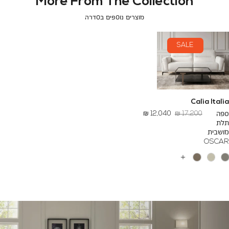
More From The Collection
מוצרים נוספים בסדרה
SALE
Calia Italia
מחיר
החל
ספה
17,200 ₪
12,040 ₪
רגיל
מ
תלת
-
מושבית
OSCAR
עוד
צבעים