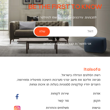
BE THE FIRST TO KNOW
למבצעים, עידכונים והטבות הירשמו לניוזלטר שלנו
שלח
דואל
אני מאשר/ת קבלת חומרים פרסומיים
Italsofa
רשת הסלונים הגדולה בישראל,
מביאה אליכם את מיטב יצרני מערכות הישיבה מאיטליה ומאירופה,
היוצרים יחדיו קולקציות ססגוניות בעלות תו איכות ונוחות.
אודות
שירות לקוחות
תקנון
צור קשר
נגישות
משלוחים והחזרות