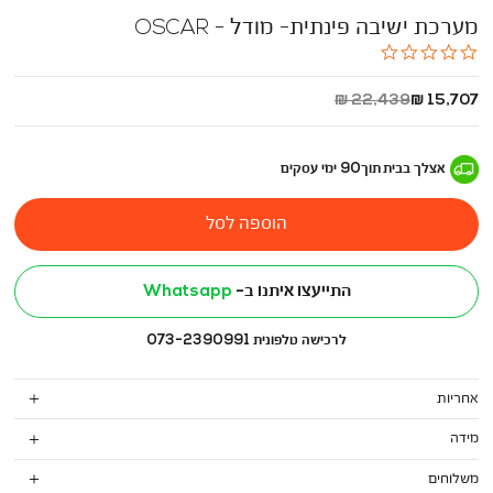
מערכת ישיבה פינתית- מודל - OSCAR
0.0
star
rating
החל
מחיר
22,439 ₪
15,707 ₪
מ
רגיל
-
אצלך בבית
תוך
90
ימי עסקים
הוספה לסל
התייעצו איתנו ב-
Whatsapp
לרכישה טלפונית 073-2390991
אחריות
מידה
משלוחים