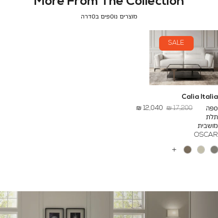
More From The Collection
מוצרים נוספים בסדרה
SALE
Calia Italia
מחיר
החל
ספה
17,200 ₪
12,040 ₪
רגיל
מ
תלת
-
מושבית
OSCAR
עוד
צבעים