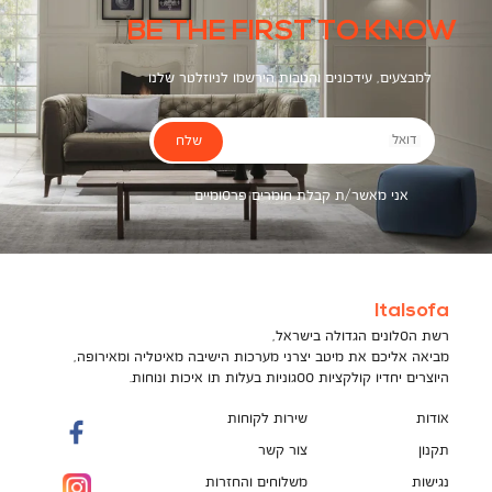
BE THE FIRST TO KNOW
למבצעים, עידכונים והטבות הירשמו לניוזלטר שלנו
שלח
דואל
אני מאשר/ת קבלת חומרים פרסומיים
Italsofa
רשת הסלונים הגדולה בישראל,
מביאה אליכם את מיטב יצרני מערכות הישיבה מאיטליה ומאירופה,
היוצרים יחדיו קולקציות ססגוניות בעלות תו איכות ונוחות.
אודות
שירות לקוחות
תקנון
צור קשר
נגישות
משלוחים והחזרות