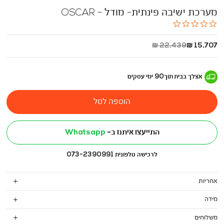
מערכת ישיבה פינתית- מודל - OSCAR
0.0
star
rating
החל
מחיר
22,439 ₪
15,707 ₪
מ
רגיל
-
אצלך בבית
תוך
90
ימי עסקים
הוספה לסל
התייעצו איתנו ב-
Whatsapp
לרכישה טלפונית 073-2390991
אחריות
מידה
משלוחים