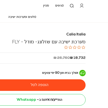
סניפים
מגזין
סלונים ומערכות ישיבה
Calia Italia
מערכת ישיבה עם שזלונג- מודל - FLY
0.0
star
rating
החל
מחיר
26,760 ₪
18,732 ₪
מ
רגיל
-
אצלך בבית
תוך
90
ימי עסקים
הוספה לסל
התייעצו איתנו ב-
Whatsapp