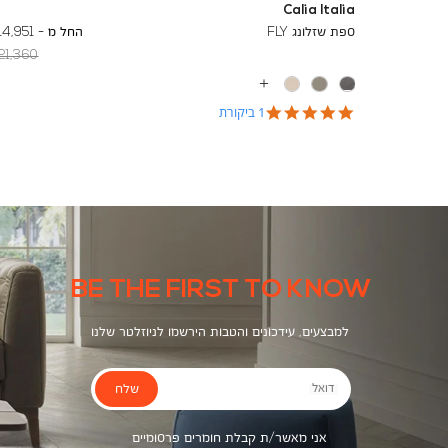
Calia Italia
To
18,732 ₪
ספת שזלונג FLY
החל מ -
14,951 ₪
egular
21,360 ₪
Min
Price
עוד
צבעים
5.0
1 ביקורת
star
rating
BE THE FIRST TO KNOW
למבצעים, עידכונים והטבות הירשמו לניוזלטר שלנו
שלח
דואל
אני מאשר/ת קבלת חומרים פרסומיים