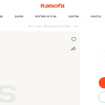
כורסאות
שולחנות
אביזרים משלימים
מותגים
מב
ראשי
מערכת
ראשי
מערכת ישיבה עם שזלונג- מודל - FLY
ישיבה
עם
שזלונג-
מודל
-
FLY