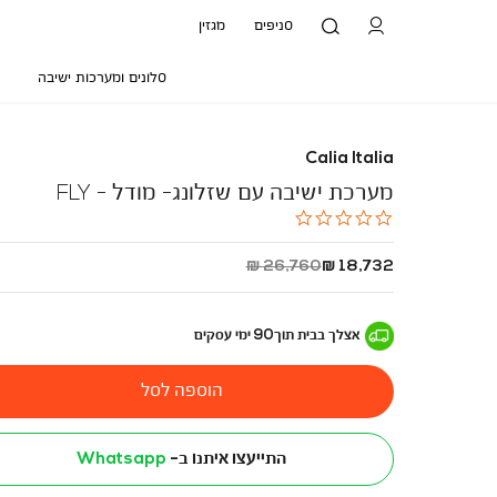
סניפים
מגזין
סלונים ומערכות ישיבה
Calia Italia
מערכת ישיבה עם שזלונג- מודל - FLY
0.0
star
rating
החל
מחיר
26,760 ₪
18,732 ₪
מ
רגיל
-
אצלך בבית
תוך
90
ימי עסקים
הוספה לסל
התייעצו איתנו ב-
Whatsapp