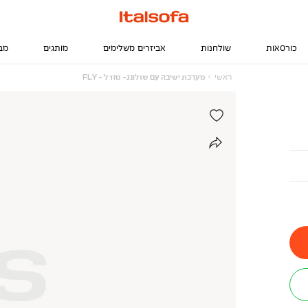
כורסאות
שולחנות
אביזרים משלימים
מותגים
מב
ראשי
מערכת
ראשי
מערכת ישיבה עם שזלונג- מודל - FLY
ישיבה
עם
שזלונג-
מודל
-
FLY