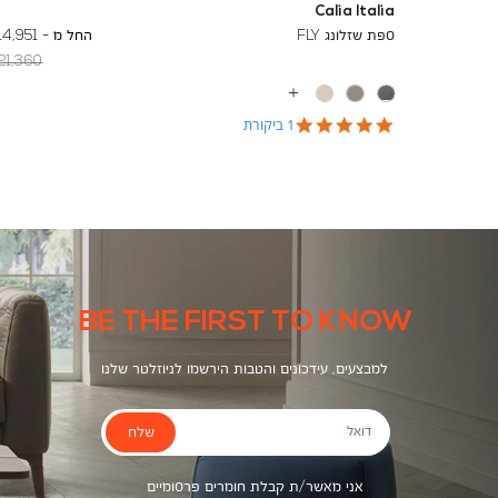
Calia Italia
To
18,732 ₪
ספת שזלונג FLY
החל מ -
14,951 ₪
egular
21,360 ₪
Min
Price
עוד
צבעים
5.0
1 ביקורת
star
rating
BE THE FIRST TO KNOW
למבצעים, עידכונים והטבות הירשמו לניוזלטר שלנו
שלח
דואל
אני מאשר/ת קבלת חומרים פרסומיים