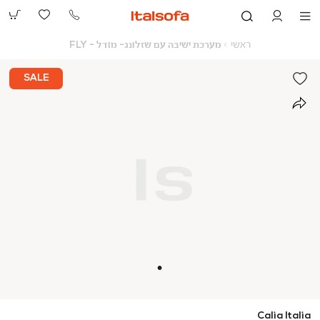
073-
2390991
ראשי
מערכת
ראשי
מערכת ישיבה עם שזלונג- מודל - FLY
ישיבה
עם
שזלונג-
SALE
מודל
-
FLY
Calia Italia