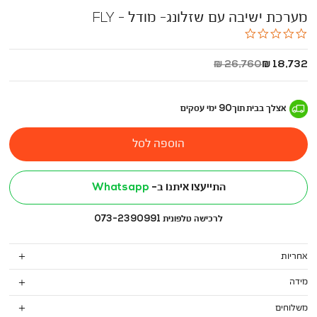
מערכת ישיבה עם שזלונג- מודל - FLY
0.0
star
rating
החל
מחיר
26,760 ₪
18,732 ₪
מ
רגיל
-
אצלך בבית
תוך
90
ימי עסקים
הוספה לסל
התייעצו איתנו ב-
Whatsapp
לרכישה טלפונית 073-2390991
אחריות
מידה
משלוחים