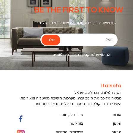
BE THE FIRST TO KNOW
למבצעים, עידכונים והטבות הירשמו לניוזלטר שלנו
שלח
דואל
אני מאשר/ת קבלת חומרים פרסומיים
Italsofa
רשת הסלונים הגדולה בישראל,
מביאה אליכם את מיטב יצרני מערכות הישיבה מאיטליה ומאירופה,
היוצרים יחדיו קולקציות ססגוניות בעלות תו איכות ונוחות.
אודות
שירות לקוחות
תקנון
צור קשר
נגישות
משלוחים והחזרות