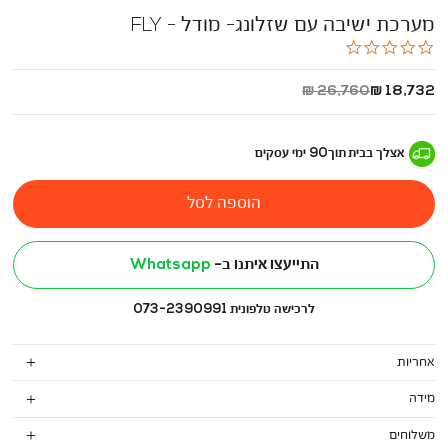
מערכת ישיבה עם שזלונג- מודל - FLY
0.0
star
rating
החל
מחיר
26,760 ₪
18,732 ₪
מ
רגיל
-
אצלך בבית
תוך
90
ימי עסקים
הוספה לסל
התייעצו איתנו ב-
Whatsapp
לרכישה טלפונית 073-2390991
אחריות
מידה
משלוחים