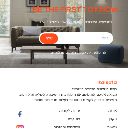
BE THE FIRST TO KNOW
למבצעים, עידכונים והטבות הירשמו לניוזלטר שלנו
שלח
דואל
אני מאשר/ת קבלת חומרים פרסומיים
Italsofa
רשת הסלונים הגדולה בישראל,
מביאה אליכם את מיטב יצרני מערכות הישיבה מאיטליה ומאירופה,
היוצרים יחדיו קולקציות ססגוניות בעלות תו איכות ונוחות.
אודות
שירות לקוחות
תקנון
צור קשר
נגישות
משלוחים והחזרות