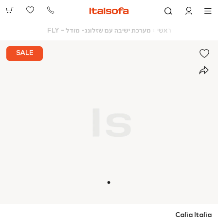
073-
2390991
ראשי
מערכת
ראשי
מערכת ישיבה עם שזלונג- מודל - FLY
ישיבה
עם
שזלונג-
SALE
מודל
-
FLY
Calia Italia