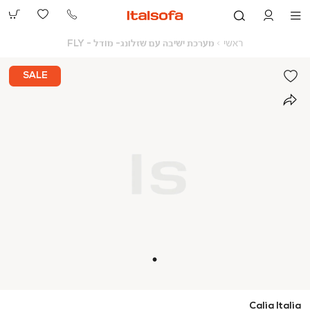
073-
2390991
ראשי
מערכת
ראשי
מערכת ישיבה עם שזלונג- מודל - FLY
ישיבה
עם
שזלונג-
SALE
מודל
-
FLY
Calia Italia