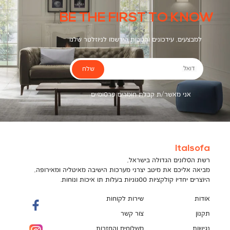
BE THE FIRST TO KNOW
למבצעים, עידכונים והטבות הירשמו לניוזלטר שלנו
שלח
דואל
אני מאשר/ת קבלת חומרים פרסומיים
Italsofa
רשת הסלונים הגדולה בישראל,
מביאה אליכם את מיטב יצרני מערכות הישיבה מאיטליה ומאירופה,
היוצרים יחדיו קולקציות ססגוניות בעלות תו איכות ונוחות.
אודות
שירות לקוחות
תקנון
צור קשר
נגישות
משלוחים והחזרות