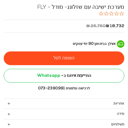
מערכת ישיבה עם שזלונג- מודל - FLY
0.0
star
rating
החל
מחיר
26,760 ₪
18,732 ₪
מ
רגיל
-
אצלך בבית
תוך
90
ימי עסקים
הוספה לסל
התייעצו איתנו ב-
Whatsapp
לרכישה טלפונית 073-2390991
אחריות
מידה
משלוחים