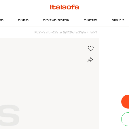
כורסאות
שולחנות
אביזרים משלימים
מותגים
מב
ראשי
מערכת
ראשי
מערכת ישיבה עם שזלונג- מודל - FLY
ישיבה
עם
שזלונג-
מודל
-
FLY