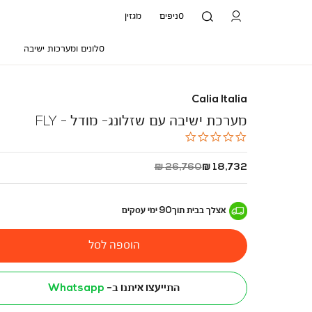
סניפים
מגזין
סלונים ומערכות ישיבה
Calia Italia
מערכת ישיבה עם שזלונג- מודל - FLY
0.0
star
rating
החל
מחיר
26,760 ₪
18,732 ₪
מ
רגיל
-
אצלך בבית
תוך
90
ימי עסקים
הוספה לסל
התייעצו איתנו ב-
Whatsapp