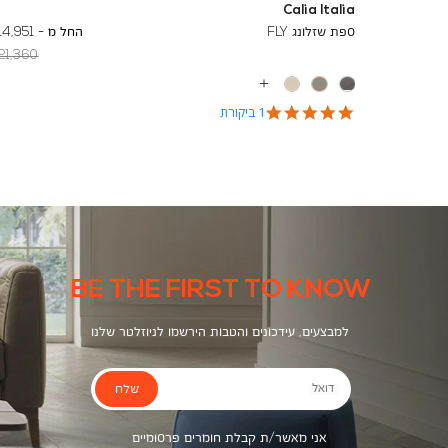
Calia Italia
To
18,732 ₪
ספת שזלונג FLY
החל מ -
14,951 ₪
egular
21,360 ₪
Min
Price
עוד
צבעים
5.0
1 ביקורת
star
rating
BE THE FIRST TO KNOW
למבצעים, עידכונים והטבות הירשמו לניוזלטר שלנו
שלח
דואל
אני מאשר/ת קבלת חומרים פרסומיים