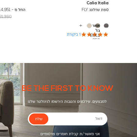
Calia Italia
To
18,732 ₪
ספת שזלונג FLY
החל מ -
14,951 ₪
egular
21,360 ₪
Min
אפור
Price
עוד
בז'
צבעים
5.0
1 ביקורת
BULL
star
352
rating
עור
עבה
ומלוטש,
במראה
אטום
ומגע רך
ונעים.
BE THE FIRST TO KNOW
למבצעים, עידכונים והטבות הירשמו לניוזלטר שלנו
שלח
דואל
אני מאשר/ת קבלת חומרים פרסומיים