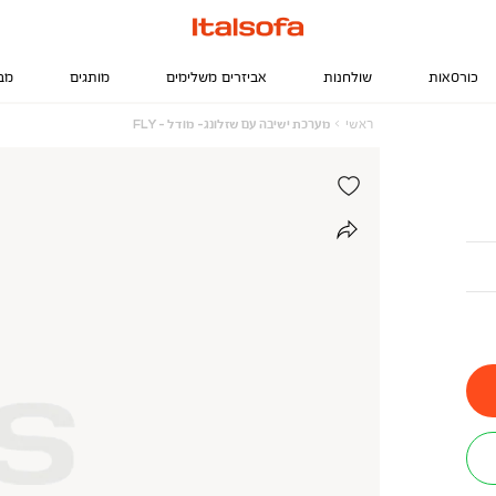
כורסאות
שולחנות
אביזרים משלימים
מותגים
מב
ראשי
מערכת
ראשי
מערכת ישיבה עם שזלונג- מודל - FLY
ישיבה
עם
שזלונג-
מודל
-
FLY