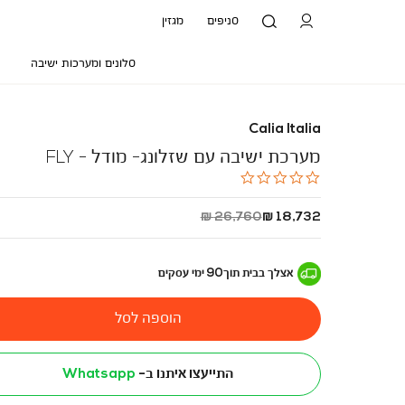
סניפים
מגזין
סלונים ומערכות ישיבה
Calia Italia
מערכת ישיבה עם שזלונג- מודל - FLY
0.0
star
rating
החל
מחיר
26,760 ₪
18,732 ₪
מ
רגיל
-
אצלך בבית
תוך
90
ימי עסקים
הוספה לסל
התייעצו איתנו ב-
Whatsapp