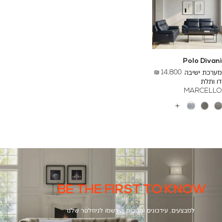
Polo Divani
החל
מערכת ישיבה
14,800 ₪
מ
דו ותלת
-
MARCELLO
עוד
צבעים
BE THE FIRST TO KNOW
למבצעים, עידכונים והטבות הירשמו לניוזלטר שלנו