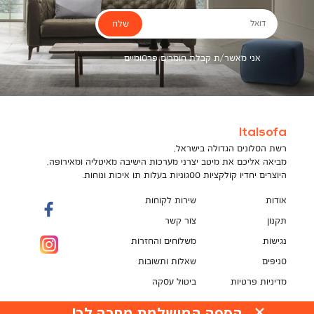
שלח
דואל
אני מאשר/ת קבלת חומרים פרסומיים
Italsofa
רשת הסלונים הגדולה בישראל,
מביאה אליכם את מיטב יצרני מערכות הישיבה מאיטליה ומאירופה,
היוצרים יחדיו קולקציות ססגוניות בעלות תו איכות ונוחות.
אודות
שירות לקוחות
תקנון
צור קשר
נגישות
משלוחים והחזרות
סניפים
שאלות ותשובות
מדיניות פרטיות
ביטול עסקה
תקנון מועדון לקוחות
הספה המושלמת מחכה לך!