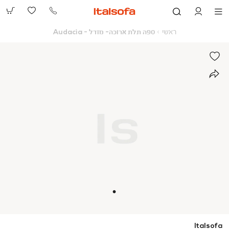
073-
2390991
ראשי
ספה
ראשי
ספה תלת ארוכה- מודל - Audacia
תלת
ארוכה-
מודל
-
Audacia
Italsofa