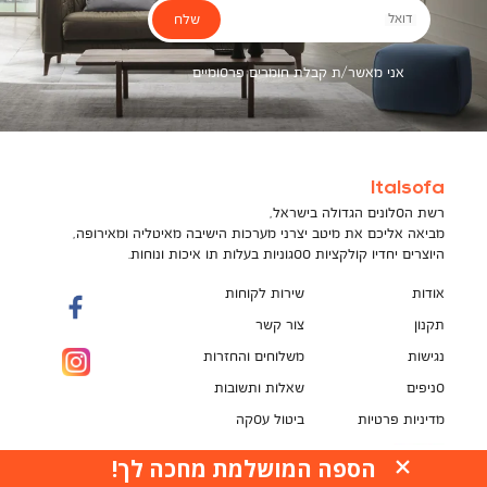
שלח
דואל
אני מאשר/ת קבלת חומרים פרסומיים
Italsofa
רשת הסלונים הגדולה בישראל,
מביאה אליכם את מיטב יצרני מערכות הישיבה מאיטליה ומאירופה,
היוצרים יחדיו קולקציות ססגוניות בעלות תו איכות ונוחות.
אודות
שירות לקוחות
תקנון
צור קשר
נגישות
משלוחים והחזרות
סניפים
שאלות ותשובות
מדיניות פרטיות
ביטול עסקה
תקנון מועדון לקוחות
הספה המושלמת מחכה לך!
האתר עושה שימוש בקובצי עוגיות (Cookies) למטרות
pci
שונות, ובכלל זה לשיפור חוויית הגלישה, לנתח ביצועים,