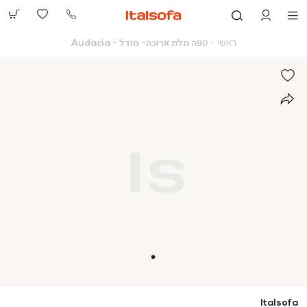
073-
2390991
ראשי
ספה
ראשי
ספה תלת ארוכה- מודל - Audacia
תלת
ארוכה-
מודל
-
Audacia
Italsofa