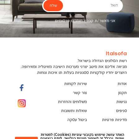
שלח
דואל
אני מאשר/ת קבלת חומרים פרסומיים
Italsofa
רשת הסלונים הגדולה בישראל,
מביאה אליכם את מיטב יצרני מערכות הישיבה מאיטליה ומאירופה,
היוצרים יחדיו קולקציות ססגוניות בעלות תו איכות ונוחות.
אודות
שירות לקוחות
תקנון
צור קשר
נגישות
משלוחים והחזרות
סניפים
שאלות ותשובות
מדיניות פרטיות
ביטול עסקה
תקנון מועדון לקוחות
הספה המושלמת מחכה לך!
האתר עושה שימוש בקובצי עוגיות (Cookies) למטרות
pci
שונות, ובכלל זה לשיפור חוויית הגלישה, לנתח ביצועים,