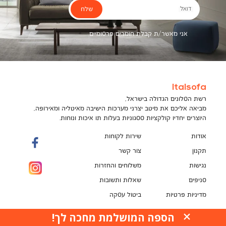
שלח
דואל
אני מאשר/ת קבלת חומרים פרסומיים
Italsofa
רשת הסלונים הגדולה בישראל,
מביאה אליכם את מיטב יצרני מערכות הישיבה מאיטליה ומאירופה,
היוצרים יחדיו קולקציות ססגוניות בעלות תו איכות ונוחות.
אודות
שירות לקוחות
תקנון
צור קשר
נגישות
משלוחים והחזרות
סניפים
שאלות ותשובות
מדיניות פרטיות
ביטול עסקה
תקנון מועדון לקוחות
הספה המושלמת מחכה לך!
האתר עושה שימוש בקובצי עוגיות (Cookies) למטרות
pci
שונות, ובכלל זה לשיפור חוויית הגלישה, לנתח ביצועים,