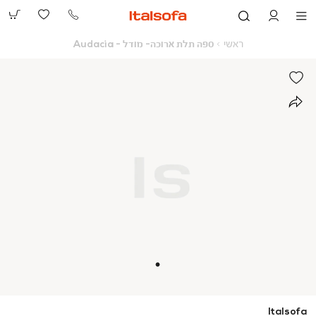
073-
2390991
ראשי
ספה
ראשי
ספה תלת ארוכה- מודל - Audacia
תלת
ארוכה-
מודל
-
Audacia
Italsofa