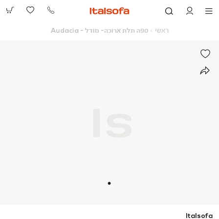
073-
2390991
ראשי
ספה
ראשי
ספה תלת ארוכה- מודל - Audacia
תלת
ארוכה-
מודל
-
Audacia
Italsofa