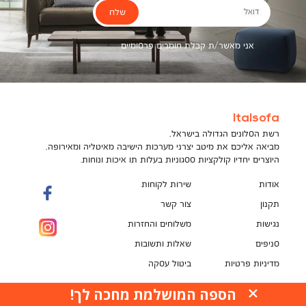
שלח
דואל
אני מאשר/ת קבלת חומרים פרסומיים
Italsofa
רשת הסלונים הגדולה בישראל,
מביאה אליכם את מיטב יצרני מערכות הישיבה מאיטליה ומאירופה,
היוצרים יחדיו קולקציות ססגוניות בעלות תו איכות ונוחות.
אודות
שירות לקוחות
תקנון
צור קשר
נגישות
משלוחים והחזרות
סניפים
שאלות ותשובות
מדיניות פרטיות
ביטול עסקה
תקנון מועדון לקוחות
הספה המושלמת מחכה לך!
האתר עושה שימוש בקובצי עוגיות (Cookies) למטרות
pci
שונות, ובכלל זה לשיפור חוויית הגלישה, לנתח ביצועים,