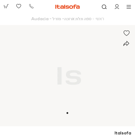
073-
2390991
ראשי
ספה
ראשי
ספה תלת ארוכה- מודל - Audacia
תלת
ארוכה-
מודל
-
Audacia
Italsofa