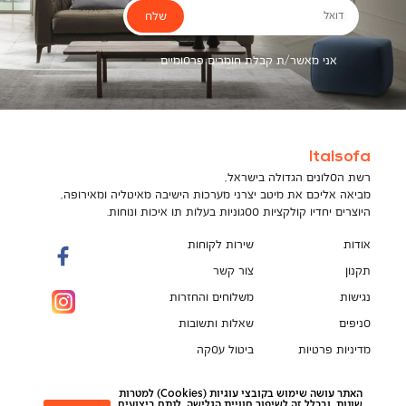
שלח
דואל
אני מאשר/ת קבלת חומרים פרסומיים
Italsofa
רשת הסלונים הגדולה בישראל,
מביאה אליכם את מיטב יצרני מערכות הישיבה מאיטליה ומאירופה,
היוצרים יחדיו קולקציות ססגוניות בעלות תו איכות ונוחות.
אודות
שירות לקוחות
תקנון
צור קשר
נגישות
משלוחים והחזרות
סניפים
שאלות ותשובות
מדיניות פרטיות
ביטול עסקה
תקנון מועדון לקוחות
הספה המושלמת מחכה לך!
האתר עושה שימוש בקובצי עוגיות (Cookies) למטרות
pci
שונות, ובכלל זה לשיפור חוויית הגלישה, לנתח ביצועים,