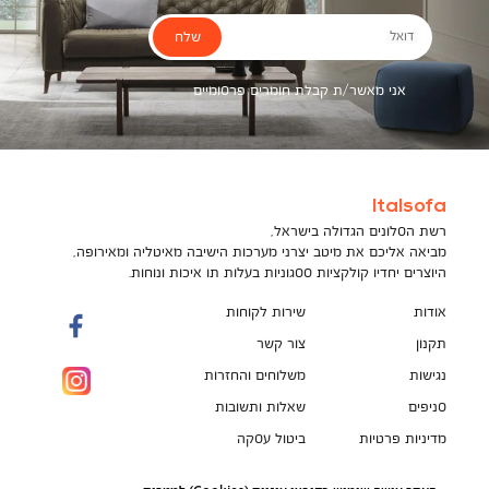
שלח
דואל
אני מאשר/ת קבלת חומרים פרסומיים
Italsofa
רשת הסלונים הגדולה בישראל,
מביאה אליכם את מיטב יצרני מערכות הישיבה מאיטליה ומאירופה,
היוצרים יחדיו קולקציות ססגוניות בעלות תו איכות ונוחות.
אודות
שירות לקוחות
תקנון
צור קשר
נגישות
משלוחים והחזרות
סניפים
שאלות ותשובות
מדיניות פרטיות
ביטול עסקה
תקנון מועדון לקוחות
הספה המושלמת מחכה לך!