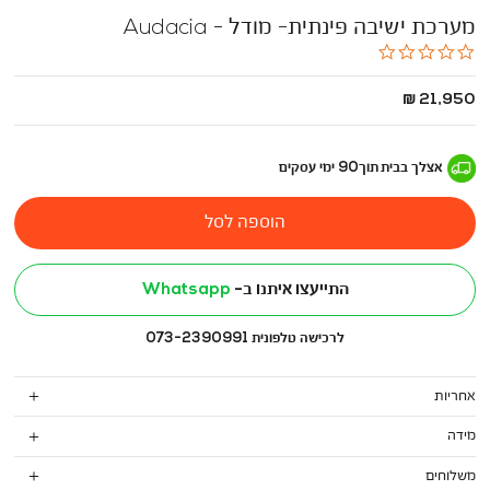
מערכת ישיבה פינתית- מודל - Audacia
0.0
star
rating
החל
21,950 ₪
מ
-
אצלך בבית
תוך
90
ימי עסקים
הוספה לסל
התייעצו איתנו ב-
Whatsapp
לרכישה טלפונית 073-2390991
אחריות
מידה
משלוחים